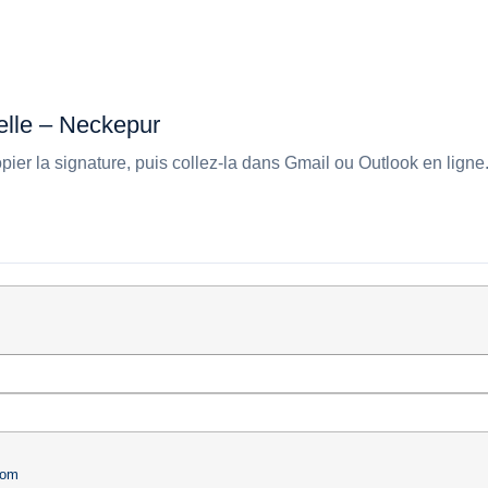
Home
About us
Newsroom
ielle – Neckepur
pier la signature, puis collez-la dans Gmail ou Outlook en ligne
com